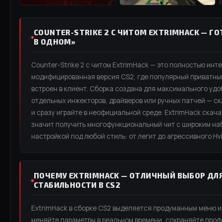
COUNTER-STRIKE 2 С ЧИТОМ EXTRIMHACK — ГО
В ОДНОМ»
Counter-Strike 2 с читом ExtrimHack — это полностью инт
модифицированная версия CS2, где популярный приватный
встроен в клиент. Сборка создана для максимального удо
отдельных инжекторов, драйверов или ручных патчей — ск
и сразу играйте в неофициальной среде. ExtrimHack скача
значит получить многофункциональный чит с широким наб
настройкой под любой стиль: от легит до агрессивного Hv
ПОЧЕМУ EXTRIMHACK — ОТЛИЧНЫЙ ВЫБОР ДЛЯ
СТАБИЛЬНОСТИ В CS2
ExtrimHack в сборке CS2 выделяется продуманным меню и
меняйте параметры в реальном времени, сохраняйте проф