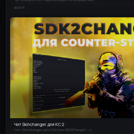
Чит Xone для CS 2 — один из самых популярных инс...
2276
Чит Skinchanger для КС 2
Чит «Skinchanger» для CS 2 (или SDK2Changer) — э...