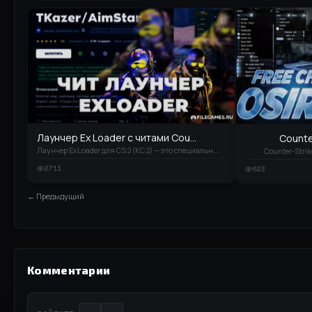
Лаунчер Ex Loader с читами Cou...
Counter
Лаунчер ExLoader для CS 2 (КС 2) — это специальн...
Counter-Strike
2711
623
← Предыдущий
Комментарии