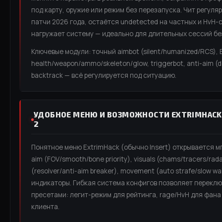
под карту, оружие или режим без перезапуска. Чит регуля
патчи 2026 года, остаётся undetected на частных и HvH-
нагружает систему — идеально для длительных сессий без
Ключевые модули: точный aimbot (silent/humanized/RCS), 
health/weapon/ammo/skeleton/glow, triggerbot, anti-aim (de
backtrack — всё регулируется под ситуацию.
УДОБНОЕ МЕНЮ И ВОЗМОЖНОСТИ EXTRIMHACK 
2
Понятное меню ExtrimHack (обычно Insert) открывается м
aim (FOV/smooth/bone priority), visuals (chams/tracers/rada
(resolver/anti-aim breaker), movement (auto strafe/slow w
индикаторы. Гибкая система конфигов позволяет перекл
пресетами: легит-режим для рейтинга, rage/HvH для фана
клиента.