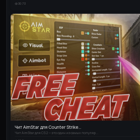
3073
Чит AimStar для Counter Strike...
Чит AimStar для CS 2 — это один из самых популяр...