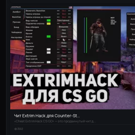
Чит Extrim Hack для Counter-St...
«Cheat ExtrimHack CS:GO» — это продвинутый чит д...
392