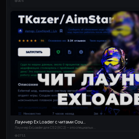
905
Лаунчер Ex Loader с читами Cou...
Лаунчер ExLoader для CS 2 (КС 2) — это специальн...
2711