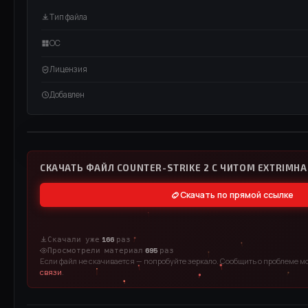
Тип файла
ОС
Лицензия
Добавлен
ВИДЕО / RUTUBE
СМОТРЕТЬ ВИДЕО
СКАЧАТЬ ФАЙЛ COUNTER-STRIKE 2 С ЧИТОМ EXTRIMHA
Скачать по прямой ссылке
Скачали уже
166
раз
Просмотрели материал
695
раз
Если файл не скачивается — попробуйте зеркало. Сообщить о проблеме м
связи
.