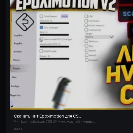
Скачать Чит Epoximotion для CS...
Чит Epoximotion для CSS v34 — это мощный и униве...
514