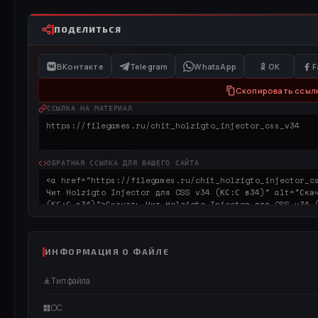
ПОДЕЛИТЬСЯ
ВКонтакте
Telegram
WhatsApp
OK
F
Скопировать ссыл
ССЫЛКА НА МАТЕРИАЛ
ОБРАТНАЯ ССЫЛКА ДЛЯ ВАШЕГО САЙТА
ИНФОРМАЦИЯ О ФАЙЛЕ
Тип файла
ОС