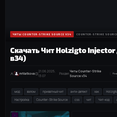
ЧИТЫ COUNTER-STRIKE SOURCE V34
COUNTER-STRIKE SOURC
Скачать Чит Holzigto Injector
в34)
21.06.2025,
Читы Counter-Strike
mfilatkova
Раздел:
Мн
13:07
Source v34
мод
взлом
приватный чит
анти-детект
хак
Holzigto
Настройка
Counter-Strike Source
css
чит
Чит-код