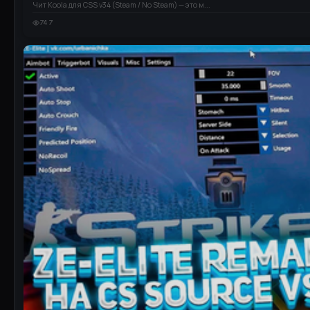
Чит Koola для CSS v34 (Steam / No Steam) — это м...
747