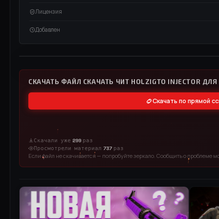
Лицензия
Добавлен
ВИДЕО / RUTUBE
СМОТРЕТЬ ВИД
СКАЧАТЬ ФАЙЛ СКАЧАТЬ ЧИТ HOLZIGTO INJECTOR ДЛЯ C
Скачать по прямой с
Скачали уже
299
раз
Просмотрели материал
737
раз
Если файл не скачивается — попробуйте зеркало. Сообщить о проблеме м