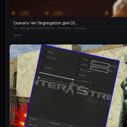
Скачать Чит Segregation для CS...
Чит Segregation для CSS v34 — HvH Hack — это мощ...
506