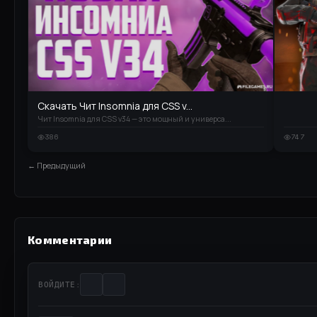
Скачать Чит Insomnia для CSS v...
Чит Insomnia для CSS v34 — это мощный и универса...
386
747
← Предыдущий
Комментарии
ВОЙДИТЕ: