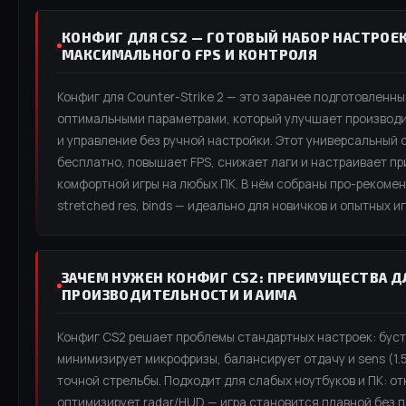
КОНФИГ ДЛЯ CS2 — ГОТОВЫЙ НАБОР НАСТРОЕ
МАКСИМАЛЬНОГО FPS И КОНТРОЛЯ
Конфиг для Counter-Strike 2 — это заранее подготовленны
оптимальными параметрами, который улучшает производи
и управление без ручной настройки. Этот универсальный 
бесплатно, повышает FPS, снижает лаги и настраивает пр
комфортной игры на любых ПК. В нём собраны про-рекоменд
stretched res, binds — идеально для новичков и опытных иг
ЗАЧЕМ НУЖЕН КОНФИГ CS2: ПРЕИМУЩЕСТВА Д
ПРОИЗВОДИТЕЛЬНОСТИ И АИМА
Конфиг CS2 решает проблемы стандартных настроек: бусти
минимизирует микрофризы, балансирует отдачу и sens (1.5
точной стрельбы. Подходит для слабых ноутбуков и ПК: о
оптимизирует radar/HUD — игра становится плавной без п