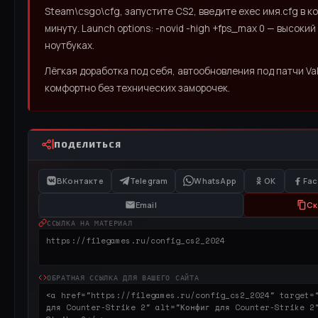
Steam\csgo\cfg, запустите CS2, введите exec имя.cfg в ко
минуту. Launch options: -novid -high +fps_max 0 — высоки
ноутбуках.
Лёгкая доработка под себя, автообновления под патчи Val
комфортно без технических заморочек.
ПОДЕЛИТЬСЯ
ВКонтакте
Telegram
WhatsApp
OK
Fa
Email
Ск
ССЫЛКА НА МАТЕРИАЛ
ОБРАТНАЯ ССЫЛКА ДЛЯ ВАШЕГО САЙТА