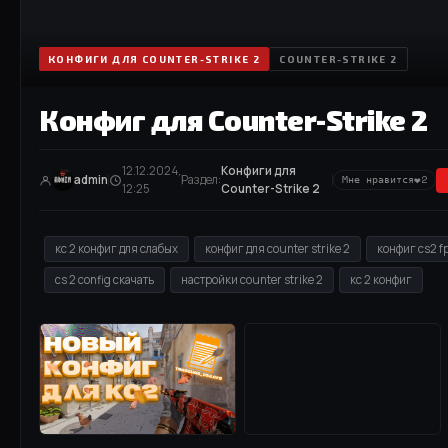
КОНФИГИ ДЛЯ COUNTER-STRIKE 2
COUNTER-STRIKE 2
Конфиг для Counter-Strike 2
12.12.2024,
Конфиги для
❤
admin
Раздел:
Мне нравится
2
12:25
Counter-Strike 2
кс 2 конфиг для слабых
конфиг для counter strike 2
конфиг cs2 f
cs 2 config скачать
настройки counter strike 2
кс 2 конфиг