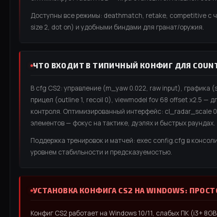
Доступны все режимы: deathmatch, retake, competitive с 
size 2, dot on) и удобными биндами для гранат/оружия.
ЧТО ВХОДИТ В ТИПИЧНЫЙ КОНФИГ ДЛЯ COUNT
В cfg CS2: управление (m_yaw 0.022, raw input), графика (sh
прицел (outline 1, recoil 0), viewmodel fov 68 offset x2.5 —
контроля. Оптимизированный интерфейс: cl_radar_scale 
элементов — фокус на тактике, дуэлях и быстрых раундах.
Поддержка тренировок и матчей: exec config.cfg в консоли
уровнем стабильности и предсказуемостью.
УСТАНОВКА КОНФИГА CS2 НА WINDOWS: ПРОСТО
Конфиг CS2 работает на Windows 10/11, слабых ПК (i3+ 8G