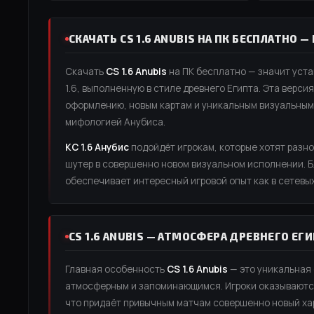
СКАЧАТЬ CS 1.6 ANUBIS НА ПК БЕСПЛАТНО — 
Скачать
CS 1.6 Anubis
на ПК бесплатно — значит уста
1.6, выполненную в стиле древнего Египта. Эта верс
оформлению, новым картам и уникальным визуальным
мифологией Анубиса.
КС 1.6 Анубис
подойдёт игрокам, которые хотят разн
шутер в совершенно новом визуальном исполнении. Б
обеспечивает интересный игровой опыт как в сетевых 
CS 1.6 ANUBIS — АТМОСФЕРА ДРЕВНЕГО ЕГ
Главная особенность
CS 1.6 Anubis
— это уникальная 
атмосферным и запоминающимся. Игроки оказываются 
что придаёт привычным матчам совершенно новый ха