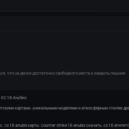
ся, что на диске достаточно свободного места и закрыты лишние
 КС 1.6 Анубис
ипетскими картами, уникальными моделями и атмосферным стилем др
ис, cs 1.6 anubis карты, counter strike 1.6 anubis скачать, cs 1.6 египе