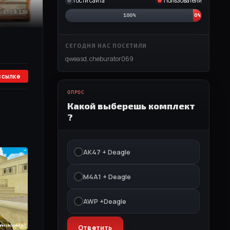
Гости сайта
Пользователи
330
134
100%
0%
СЕГОДНЯ НАС ПОСЕТИЛИ
qweasd
,
cheburator069
ссылке
ОПРОС
Какой выберешь комплект
?
АК47 + Deagle
M4A1 + Deagle
AWP +Deagle