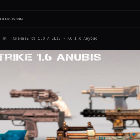
 и мануалы
 ПК
›
Скачать CS 1.6 Anubis - КС 1.6 Анубис