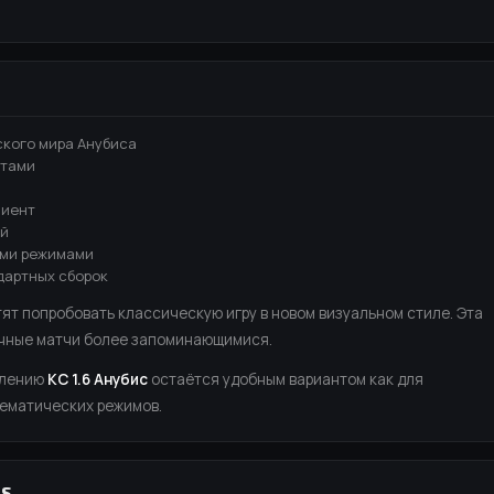
ского мира Анубиса
нтами
лиент
ей
ыми режимами
дартных сборок
тят попробовать классическую игру в новом визуальном стиле. Эта
ычные матчи более запоминающимися.
млению
КС 1.6 Анубис
остаётся удобным вариантом как для
 тематических режимов.
IS