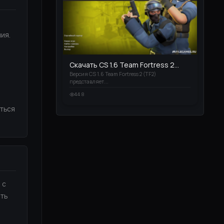
ия.
Скачать CS 1.6 Team Fortress 2...
Версия CS 1.6 Team Fortress 2 (TF2)
представляет...
448
иться
 с
ить