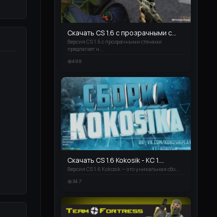
Скачать CS 1.6 с прозрачными с...
Версия CS 1.6 с прозрачными стенами
предлагает н...
488
Скачать CS 1.6 Kokosik - КС 1....
Версия CS 1.6 Kokosik — это уникальная сбо...
347