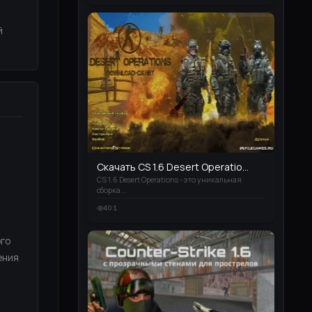
й
Скачать CS 1.6 Desert Operatio...
CS 1.6 Desert Operations - это уникальная
сборка...
401
ого
ения