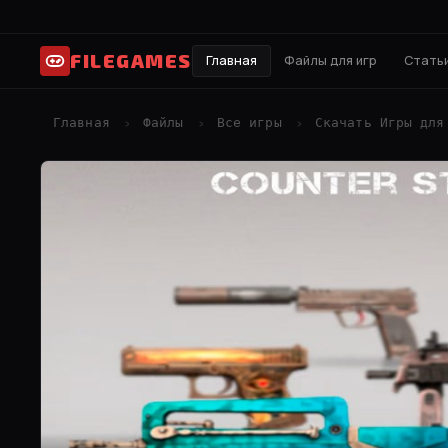
FILEGAMES
Главная
Файлы для игр
Статьи
Главная
Файлы
Все игры
Скачать Игры для
›
›
›