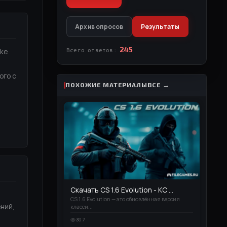
Архив опросов
Результаты
245
Всего ответов:
ike
ого с
ПОХОЖИЕ МАТЕРИАЛЫ
ВСЕ →
Скачать CS 1.6 Evolution - КС ...
CS 1.6 Evolution — это обновлённая версия
ений,
класси...
307