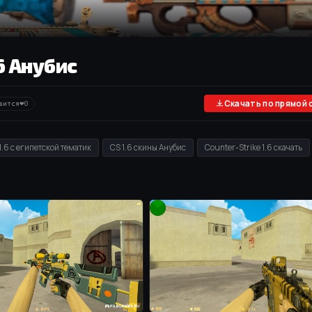
.6 Анубис
❤
вится
0
Скачать по прямой 
1.6 с египетской тематик
CS 1.6 скины Анубис
Counter-Strike 1.6 скачать