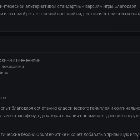
интересной альтернативой стандартным версиям игры. Благодаря
 игра приобретает свежий внешний вид, оставаясь при этом верно
ческими изменениями
и локациями
биса
ров
 опыт благодаря сочетанию классического геймплея и оригинальн
альную атмосферу, где каждая локация напоминает древние сооруж
тические версии Counter-Strike и хочет добавить в привычную игру