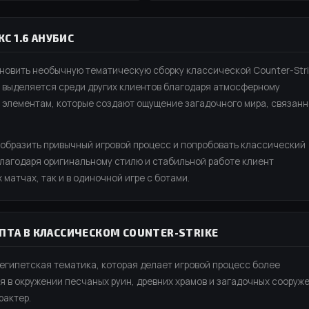
КС 1.6 АНУБИС
новить необычную тематическую сборку классической Counter-Str
ия выделяется среди других клиентов благодаря атмосферному
 элементам, которые создают ощущение загадочного мира, связанн
ообразить привычный игровой процесс и попробовать классический
лагодаря оригинальному стилю и стабильной работе клиент
матчах, так и в одиночной игре с ботами.
ИПТА В КЛАССИЧЕСКОМ COUNTER-STRIKE
египетская тематика, которая делает игровой процесс более
в окружении песчаных руин, древних храмов и загадочных сооруж
рактер.