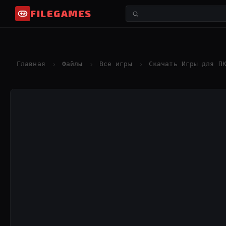
FILEGAMES
Главная
Файлы
Все игры
Скачать Игры для П
›
›
›