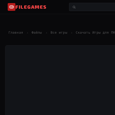
FILEGAMES
Главная
Файлы
Все игры
Скачать Игры для П
›
›
›