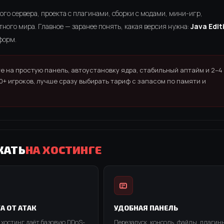
ого сервера, проекта с плагинами, сборки с модами, мини-игр,
тного мира. Главное — заранее понять, какая версия нужна:
Java Edit
форм.
те на простую панель, автоустановку ядра, стабильный аптайм и 2–4
0+ игроков, лучше сразу выбирать тариф с запасом по памяти и
КАТЬ
НА ХОСТИНГЕ
А ОТ АТАК
УДОБНАЯ ПАНЕЛЬ
 хостинг даёт базовую DDoS-
Перезапуск, консоль, файлы, плагин