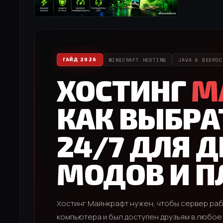
MINECRAFT HOSTING
JAVA & BEDROC
ГАЙД 2026
ХОСТИНГ
М
КАК ВЫБРА
24/7 ДЛЯ Д
МОДОВ И П
Хостинг Майнкрафт нужен, чтобы сервер раб
компьютера и был доступен друзьям в любое