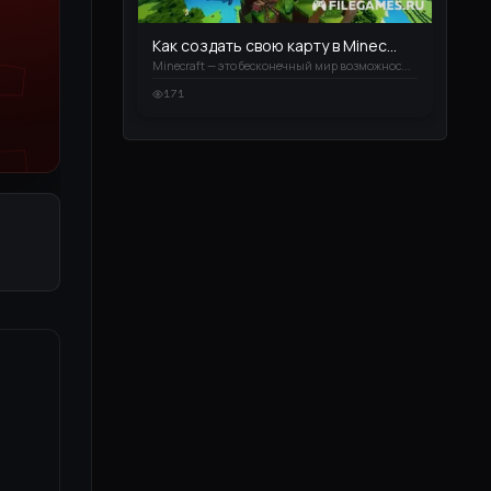
Как создать свою карту в Minec...
​​​​​​​Minecraft — это бесконечный мир возможнос...
171