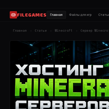
FILEGAMES
Главная
Файлы для игр
Статьи
Главная
Статьи
Minecraft
Сервер Minecra
›
›
›