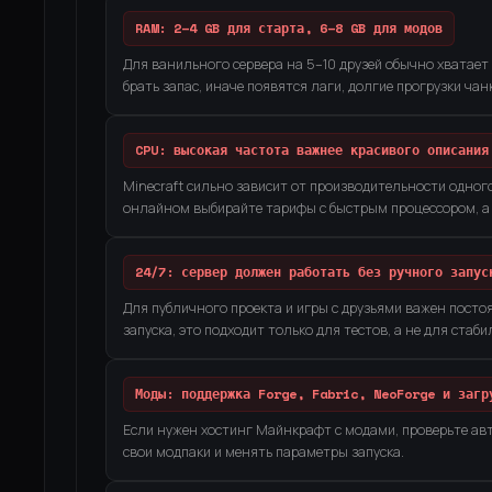
RAM: 2–4 GB для старта, 6–8 GB для модов
Для ванильного сервера на 5–10 друзей обычно хватает 
брать запас, иначе появятся лаги, долгие прогрузки чан
CPU: высокая частота важнее красивого описания
Minecraft сильно зависит от производительности одног
онлайном выбирайте тарифы с быстрым процессором, а 
24/7: сервер должен работать без ручного запус
Для публичного проекта и игры с друзьями важен постоя
запуска, это подходит только для тестов, а не для стаби
Моды: поддержка Forge, Fabric, NeoForge и загр
Если нужен хостинг Майнкрафт с модами, проверьте авт
свои модпаки и менять параметры запуска.