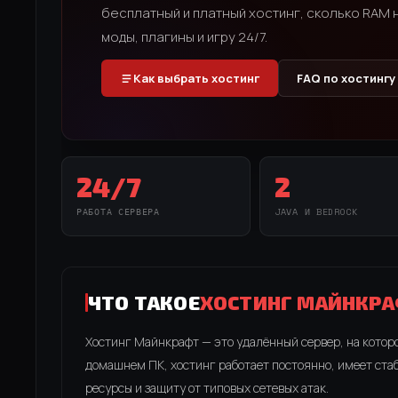
бесплатный и платный хостинг, сколько RAM н
моды, плагины и игру 24/7.
Как выбрать хостинг
FAQ по хостингу
24/7
2
РАБОТА СЕРВЕРА
JAVA И BEDROCK
ЧТО ТАКОЕ
ХОСТИНГ МАЙНКР
Хостинг Майнкрафт — это удалённый сервер, на которо
домашнем ПК, хостинг работает постоянно, имеет ст
ресурсы и защиту от типовых сетевых атак.