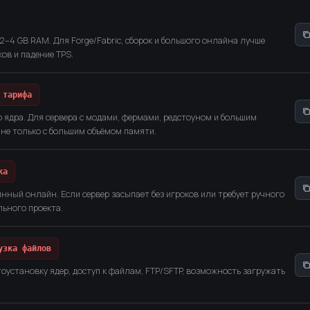
2–4 GB RAM. Для Forge/Fabric, сборок и большого онлайна лучше
ков и падение TPS.
 тарифа
о ядра. Для сервера с модами, фермами, редстоуном и большим
не только с большим объёмом памяти.
ка
нный онлайн. Если сервер засыпает без игроков или требует ручного
льного проекта.
узка файлов
оустановку ядер, доступ к файлам, FTP/SFTP, возможность загружать