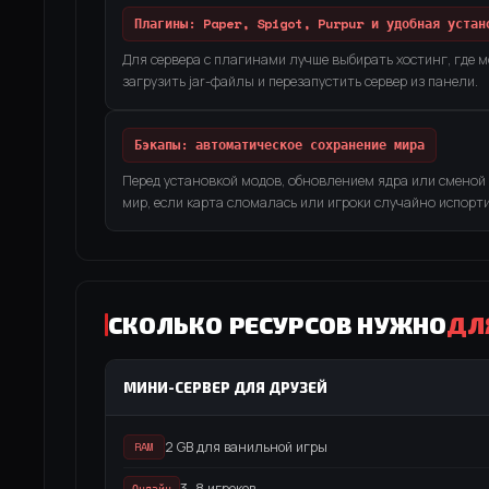
Плагины: Paper, Spigot, Purpur и удобная устан
Для сервера с плагинами лучше выбирать хостинг, где м
загрузить jar-файлы и перезапустить сервер из панели.
Бэкапы: автоматическое сохранение мира
Перед установкой модов, обновлением ядра или сменой 
мир, если карта сломалась или игроки случайно испорти
СКОЛЬКО РЕСУРСОВ НУЖНО
ДЛ
МИНИ-СЕРВЕР ДЛЯ ДРУЗЕЙ
2 GB для ванильной игры
RAM
3–8 игроков
Онлайн