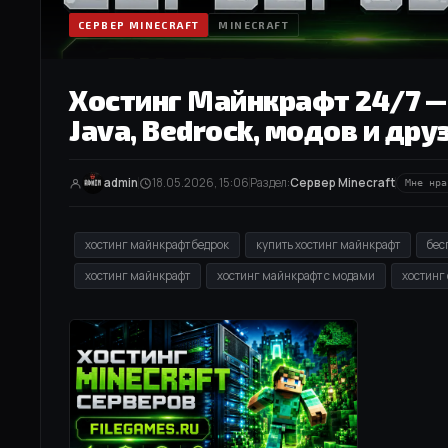
СЕРВЕР MINECRAFT
MINECRAFT
Хостинг Майнкрафт 24/7 —
Java, Bedrock, модов и дру
admin
18.05.2026, 15:06
Раздел:
Сервер Minecraft
Мне нра
хостинг майнкрафт бедрок
купить хостинг майнкрафт
бес
хостинг майнкрафт
хостинг майнкрафт с модами
хостинг