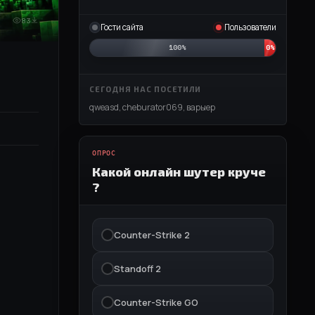
83
Гости сайта
Пользователи
100%
0%
СЕГОДНЯ НАС ПОСЕТИЛИ
qweasd
,
cheburator069
,
варыер
ОПРОС
Какой онлайн шутер круче
?
Counter-Strike 2
Standoff 2
Counter-Strike GO