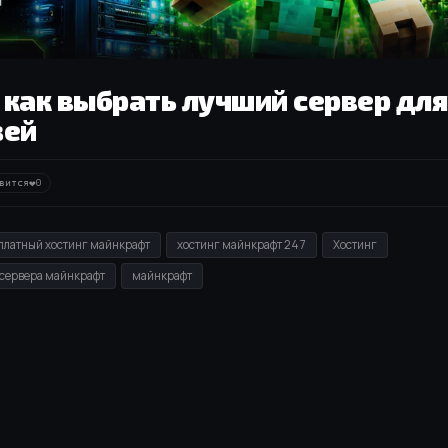
 как выбрать лучший сервер для
зей
❤
вится
0
платный хостинг майнкрафт
хостинг майнкрафт 24 7
Хостинг
 сервера майнкрафт
майнкрафт