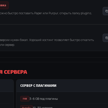
овка
ожно быстро поставить Paper или Purpur, открыть папку plugins,
версии нужен бэкап. Хороший хостинг позволяет быстро откатить
ли сервер.
Я СЕРВЕРА
СЕРВЕР С ПЛАГИНАМИ
3–6 GB под плагины
RAM
10–30 игроков
Онлайн