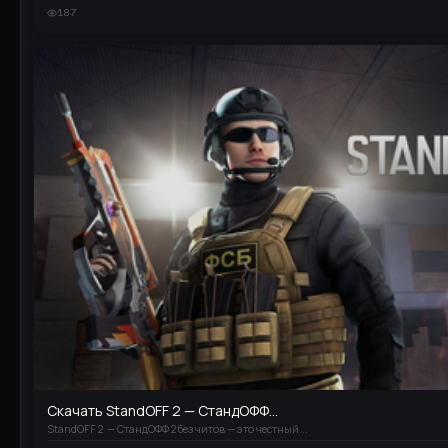
187
Скачать StandOFF 2 — СтандОФФ...
StandOFF 2 — СтандОФФ 2 без читов — это честный...