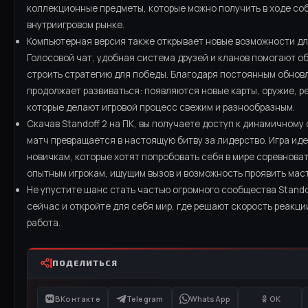
коллекционные предметы, которые можно получить в ходе со
внутриигровом рынке.
Компьютерная версия также открывает новые возможности дл
Голосовой чат, удобная система друзей и кланов помогают о
строить стратегию для победы. Благодаря постоянным обновл
продолжает развиваться: появляются новые карты, оружие, р
которые делают игровой процесс свежим и разнообразным.
Скачав Standoff 2 на ПК, вы получаете доступ к динамичному
матч превращается в настоящую битву за лидерство. Игра ид
новичкам, которые хотят попробовать себя в мире соревноват
опытным игрокам, ищущим вызов и возможность проявить мас
Не упустите шанс стать частью огромного сообщества Standof
сейчас и откройте для себя мир, где решают скорость реакци
работа.
ПОДЕЛИТЬСЯ
ВКонтакте
Telegram
WhatsApp
OK