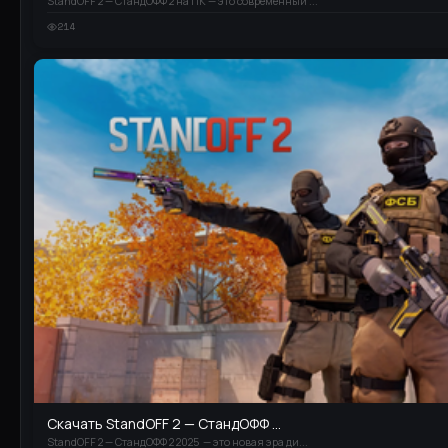
StandOFF 2 — СтандОФФ 2 на ПК — это современный ...
214
Скачать StandOFF 2 — СтандОФФ ...
StandOFF 2 — СтандОФФ 2 2025 — это новая эра ди...