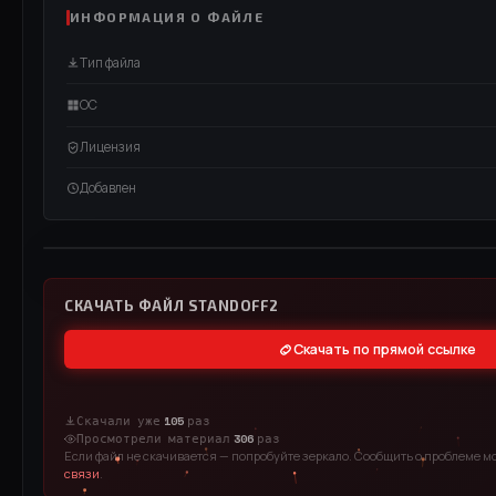
ИНФОРМАЦИЯ О ФАЙЛЕ
Тип файла
ОС
Лицензия
Добавлен
ВИДЕО / RUTUBE
СМОТРЕТЬ ВИДЕО
СКАЧАТЬ ФАЙЛ STANDOFF2
Скачать по прямой ссылке
Скачали уже
105
раз
Просмотрели материал
306
раз
Если файл не скачивается — попробуйте зеркало. Сообщить о проблеме м
связи
.