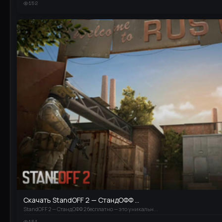
152
Скачать StandOFF 2 — СтандОФФ ...
StandOFF 2 — СтандОФФ 2 бесплатно — это уникальн...
151