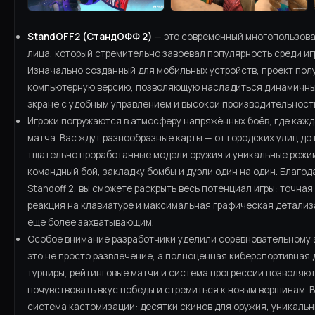
StandOFF2 (СтандОФФ 2)
— это современный многопользова
лица, который стремительно завоевал популярность среди игр
Изначально созданный для мобильных устройств, проект по
компьютерную версию, позволяющую насладиться динамичн
экране с удобным управлением и высокой производительност
Игроки погружаются в атмосферу напряжённых боёв, где каж
матча. Вас ждут разнообразные карты — от городских улиц д
тщательно проработанные модели оружия и уникальные режи
командный бой, закладку бомбы и дуэли один на один. Благо
Standoff 2, вы сможете раскрыть весь потенциал игры: точна
реакция на клавиатуре и максимальная графическая детали
ещё более захватывающим.
Особое внимание разработчики уделили соревновательному ас
это не просто развлечение, а полноценная киберспортивная
турниры, рейтинговые матчи и система прогрессии позволяют
почувствовать вкус победы и стремиться к новым вершинам. В
система кастомизации: десятки скинов для оружия, уникальн