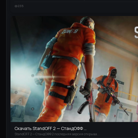
235
Скачать StandOFF 2 — СтандОФФ ...
StandOFF 2 — СтандОФФ 2 последняя версия открыва...