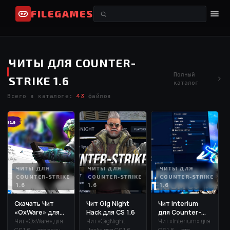
FILEGAMES
ЧИТЫ ДЛЯ COUNTER-
Полный
STRIKE 1.6
каталог
Всего в каталоге:
43
файлов
ЧИТЫ ДЛЯ
ЧИТЫ ДЛЯ
ЧИТЫ ДЛЯ
COUNTER-STRIKE
COUNTER-STRIKE
COUNTER-STRIKE
1.6
1.6
1.6
Скачать Чит
Чит Gig Night
Чит Interium
«OxWare» для
Hack для CS 1.6
для Counter-
Counter-St...
Strike 1.6
Чит «OxWare» для
Чит «GigNight
Чит «Interium» для