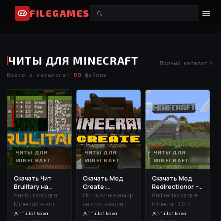
FILEGAMES
ЧИТЫ ДЛЯ MINECRAFT
Полный каталог
Всего в каталоге:
50
файлов
ЧИТЫ ДЛЯ
ЧИТЫ ДЛЯ
ЧИТЫ ДЛЯ
MINECRAFT
MINECRAFT
MINECRAFT
Скачать Чит
Скачать Мод
Скачать Мод
Brulitary на
Create:
Redirectionor -
Minecraft ...
Connected -
оптимиз...
Чит Brulitary для
Погрузитесь в мир
Redirectionor для
раз...
Minecraft — это
автоматизации и
Minecraft 1.12.2
мощный
креативных
Forge — это
mfilatkova
mfilatkova
mfilatkova