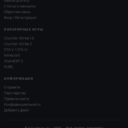
Файлы для игр
Статьи и мануалы
Обратная связь
Вход / Регистрация
ПОПУЛЯРНЫЕ ИГРЫ
Counter-Strike 1.6
Counter-Strike 2
GTA V / GTA VI
Minecraft
StandOFF 2
PUBG
ИНФОРМАЦИЯ
О проекте
Партнёрство
Правила сайта
Конфиденциальность
Добавить файл
© FileGames.ru, 2025 — Все права защищены