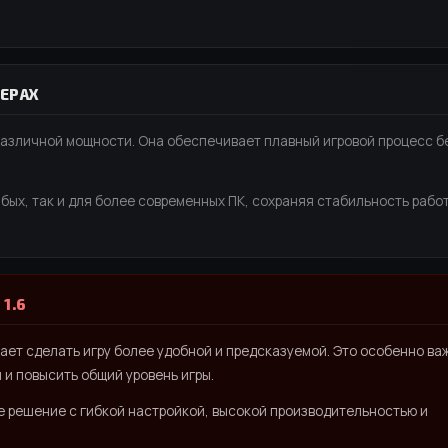
ЕРАХ
различной мощности. Она обеспечивает плавный игровой процесс б
бых, так и для более современных ПК, сохраняя стабильность рабо
1.6
ет сделать игру более удобной и предсказуемой. Это особенно ва
 и повысить общий уровень игры.
ое решение с гибкой настройкой, высокой производительностью и