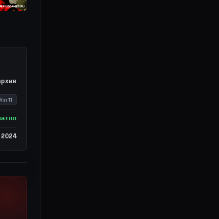
архив
in 11
латно
.2024