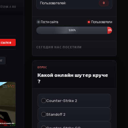
Пользователей:
0
294
80
Гости сайта
Пользователи
100%
0%
ссылке
СЕГОДНЯ НАС ПОСЕТИЛИ
ит
ОПРОС
Какой онлайн шутер круче
?
Counter-Strike 2
Standoff 2
Counter-Strike GO