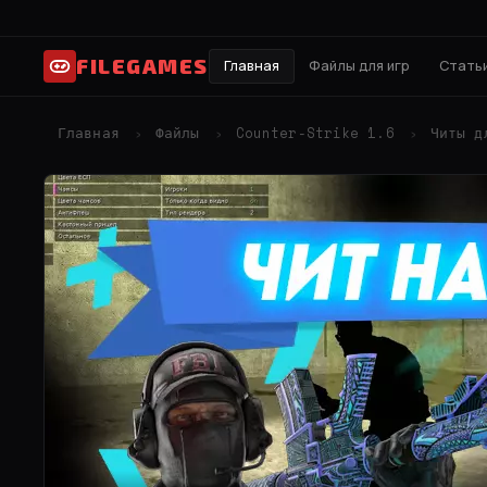
FILEGAMES
Главная
Файлы для игр
Статьи
Главная
Файлы
Counter-Strike 1.6
Читы д
›
›
›