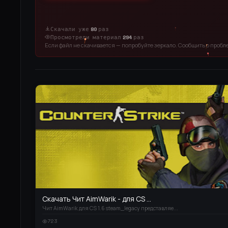
Скачали уже
80
раз
Просмотрели материал
294
раз
Если файл не скачивается — попробуйте зеркало. Сообщить о проб
Скачать Чит AimWarik - для CS ...
Чит AimWarik для CS 1.6 steam_legacy представляе...
723