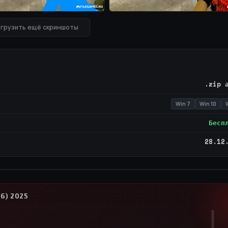
грузить ещё скриншоты
.zip 
Win 7
Win 10
W
Бесп
28.12
ВИДЕО / RUTUBE
МОТРЕТЬ ВИДЕО
.6) 2025