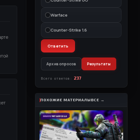
Warface
Counter-Strike 1.6
арте
отой
Архив опросов
Результаты
237
Всего ответов:
ПОХОЖИЕ МАТЕРИАЛЫ
ВСЕ →
жет