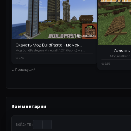
Скачать Мод BuildPaste - момен...
Скачать 
Мод BuildPaste для Minecraft 1.21.1 (Fabric) — э...
Мод Aesthetic T
272
225
← Предыдущий
Комментарии
ВОЙДИТЕ: