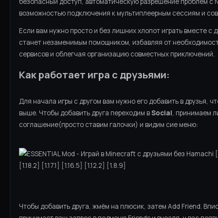
безопасный доступ, автоматическую разрешение проблем с N
возможностью подключения к мультиплеерным сессиям и сов
Если вам нужно просто и без лишних хлопот играть вместе с 
станет незаменимым помощником, избавляя от необходимост
сервисов и облегчая организацию совместных приключений.
Как работает игра с друзьями:
Для начала игры с другом вам нужно его добавить в друзья, ч
выше. Чтобы добавить друга переходим в
Social
, принимаем 
соглашение(просто ставим галочки) и видим сие меню:
Чтобы добавить друга, жмём на плюсик, затем Add Friend. Впи
принимает ваш запрос в подменю Friends и вуоаля,
у вас появ