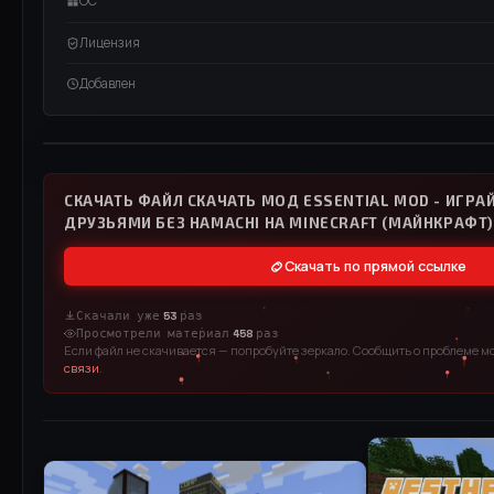
ОС
Лицензия
Добавлен
ВИДЕО / RUTUBE
СМОТРЕТЬ ВИДЕО
СКАЧАТЬ ФАЙЛ СКАЧАТЬ МОД ESSENTIAL MOD - ИГРАЙ
ДРУЗЬЯМИ БЕЗ HAMACHI НА MINECRAFT (МАЙНКРАФТ) 1
Скачать по прямой ссылке
Скачали уже
53
раз
Просмотрели материал
458
раз
Если файл не скачивается — попробуйте зеркало. Сообщить о проблеме м
связи
.