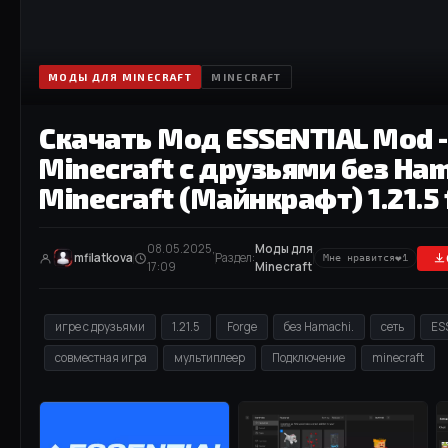
МОДЫ ДЛЯ MINECRAFT
MINECRAFT
Скачать Мод ESSENTIAL Mod -
Minecraft с друзьями без Ham
Minecraft (Майнкрафт) 1.21.5
08.05.2025,
Моды для
❤
mfilatkova
Раздел:
Мне нравится
1
17:09
Minecraft
игре с друзьями
1.21.5
Forge
без Hamachi.
сеть
ES
совместная игра
мультиплеер
Подключение
minecraft