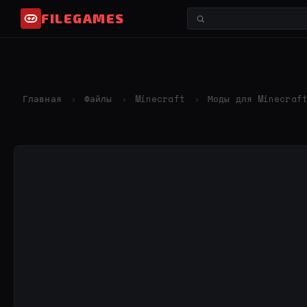
FILEGAMES
Главная
Файлы
Minecraft
Моды для Minecraf
›
›
›