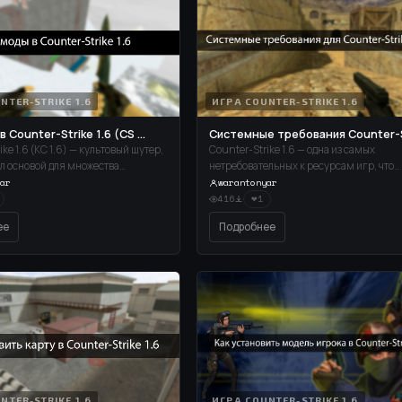
NTER-STRIKE 1.6
ИГРА COUNTER-STRIKE 1.6
 Counter-Strike 1.6 (CS ...
Системные требования Counter-St
ke 1.6 (КС 1.6) — культовый шутер,
Counter-Strike 1.6 — одна из самых
л основой для множества
нетребовательных к ресурсам игр, что
й. Благодаря открытому движку
позволяет запускать её даже на старых
ar
warantonyar
роки создавали различные игровые
компьютерах.
❤
416
1
евращая стандартный геймплей в
ее
Подробнее
.
NTER-STRIKE 1.6
ИГРА COUNTER-STRIKE 1.6