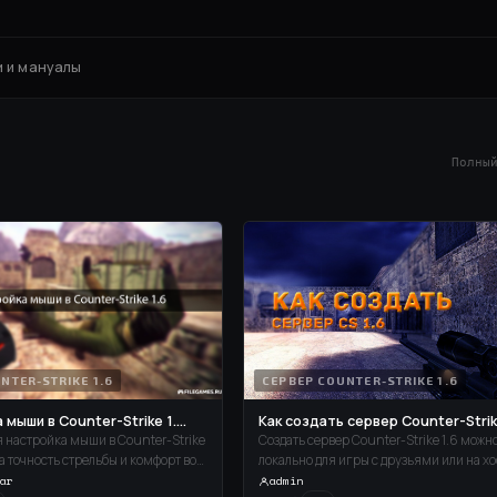
 и мануалы
Полны
NTER-STRIKE 1.6
СЕРВЕР COUNTER-STRIKE 1.6
мыши в Counter-Strike 1....
Как создать сервер Counter-Strike
 настройка мыши в Counter-Strike
Создать сервер Counter-Strike 1.6 можн
на точность стрельбы и комфорт во
локально для игры с друзьями или на х
. Чтобы достичь идеального
для работы 24/7. Рассмотрим оба вариан
ar
admin