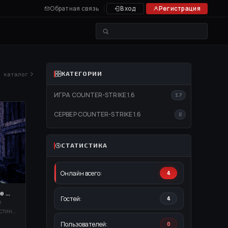
Обратная связь
Вход
Регистрация
КАТЕГОРИИ
й каталог
ИГРА COUNTER-STRIKE 1.6
17
СЕРВЕР COUNTER-STRIKE 1.6
2
СТАТИСТИКА
Онлайн всего:
4
 ...
Гостей:
4
о
остинге
та.
Пользователей:
0