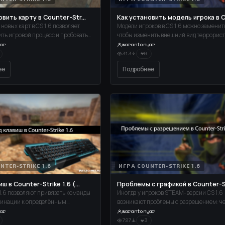
вить карту в Counter-Str...
Как установить модель игрока в C
новых карт в CS 1.6 позволяет
Модели игроков в CS 1.6 можно заменит
ть игровой процесс и пробовать
чтобы изменить внешний вид террорист
локации. Установка проста и
спецназа. Это может быть полезно для
ar
warantonyar
есколько минут.
разнообразия или улучшения видимост
❤
313
0
противников.
ее
Подробнее
NTER-STRIKE 1.6
ИГРА COUNTER-STRIKE 1.6
ш в Counter-Strike 1.6 (...
Проблемы с графикой в Counter-Str
1.6 позволяют привязать команды
Иногда у игроков STEAM-версии CS 1.6
бинации к определённым
возникают проблемы с разрешением: ч
упрощая игровой процесс. Это
экран, игра запускается в маленьком о
ar
warantonyar
я быстрого переключения оружия,
некорректно растягивается. Рассмотр
❤
727
3