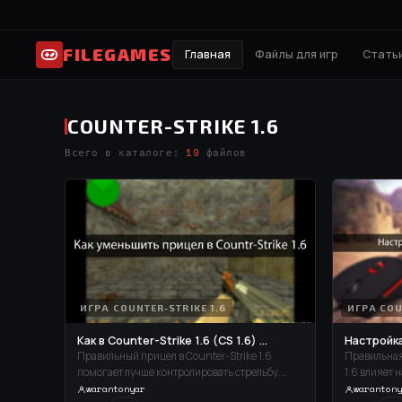
FILEGAMES
Главная
Файлы для игр
Статьи
COUNTER-STRIKE 1.6
Всего в каталоге:
19
файлов
ИГРА COUNTER-STRIKE 1.6
ИГРА COU
Как в Counter-Strike 1.6 (CS 1.6) ...
Настройка 
Правильный прицел в Counter-Strike 1.6
Правильная
помогает лучше контролировать стрельбу.
1.6 влияет 
Чтобы сделать маленький прицел без
время игры
warantonyar
warantony