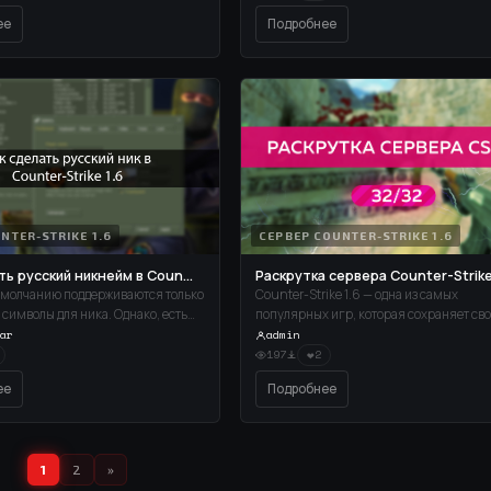
ния гранат или выполнения
способы решения.
ее
Подробнее
твий.
NTER-STRIKE 1.6
СЕРВЕР COUNTER-STRIKE 1.6
ть русский никнейм в Coun...
Раскрутка сервера Counter-Strike 
 умолчанию поддерживаются только
Counter-Strike 1.6 — одна из самых
символы для ника. Однако, есть
популярных игр, которая сохраняет св
пособов установить русский ник в
аудиторию спустя десятилетия. Собст
ar
admin
сервер на 32 слота — это возможность н
❤
197
2
только наслаждаться игрой с друзьями, 
ее
Подробнее
привлекать новых игроков, создавая ак
игровое сообщество. Однако, чтобы сер..
1
2
»