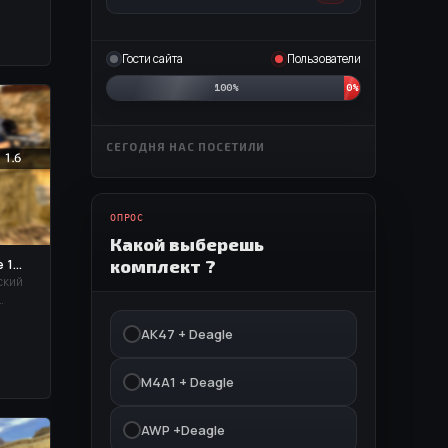
Гости сайта
Пользователи
100%
0%
СЕГОДНЯ НАС ПОСЕТИЛИ
ОПРОС
Какой выберешь
комплект ?
1...
еский
ристы
АК47 + Deagle
,
M4A1 + Deagle
AWP +Deagle