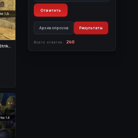
Архив опросов
Результаты
240
Всего ответов:
rik...