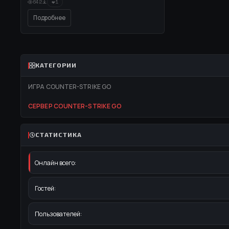
работы 24/7). Рассмотрим оба варианта.
❤
642
1
Подробнее
КАТЕГОРИИ
ИГРА COUNTER-STRIKE GO
СЕРВЕР COUNTER-STRIKE GO
СТАТИСТИКА
Онлайн всего:
Гостей:
Пользователей: